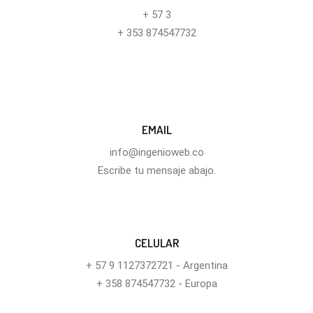
+ 57 3
+ 353 874547732
EMAIL
info@ingenioweb.co
Escribe tu mensaje abajo.
CELULAR
+ 57 9 1127372721 - Argentina
+ 358 874547732 - Europa